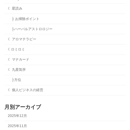
☾ 星読み
├ お掃除ポイント
├ハーバルアストロロジー
☾ アロマテラピー
☾ロミロミ
☾ マナカード
☾ 九星気学
├方位
☾ 個人ビジネスの経営
月別アーカイブ
2025年12月
2025年11月