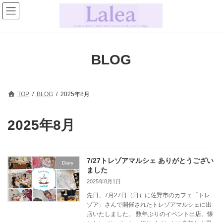
コ
ナ
ン
ビ
テ
ゲ
ン
ー
ツ
シ
へ
ョ
BLOG
ス
ン
キ
に
ッ
移
プ
動
TOP
BLOG
2025年8月
2025年8月
7/27トレゾアマルシェ ありがとうござい
Diary
ました
2025年8月1日
先日、7月27日（日）に佐野市のカフェ「トレ
ゾア」さんで開催されたトレゾアマルシェに出
店いたしました。 数年ぶりのイベント出店。懐