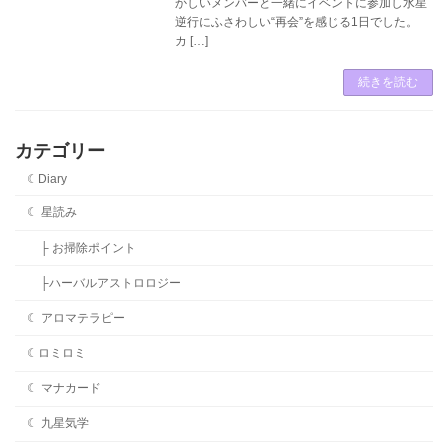
かしいメンバーと一緒にイベントに参加し水星
逆行にふさわしい“再会”を感じる1日でした。
カ […]
続きを読む
カテゴリー
☾Diary
☾ 星読み
├ お掃除ポイント
├ハーバルアストロロジー
☾ アロマテラピー
☾ロミロミ
☾ マナカード
☾ 九星気学