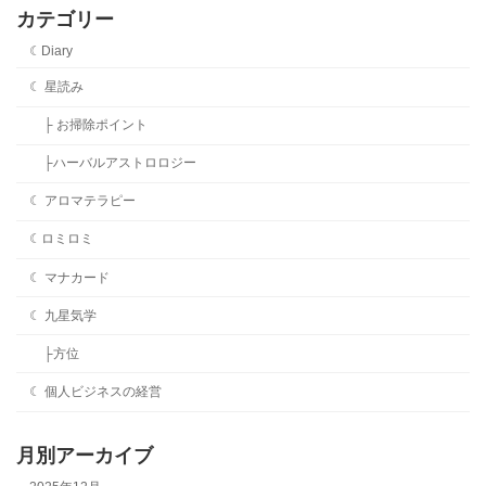
カテゴリー
☾Diary
☾ 星読み
├ お掃除ポイント
├ハーバルアストロロジー
☾ アロマテラピー
☾ロミロミ
☾ マナカード
☾ 九星気学
├方位
☾ 個人ビジネスの経営
月別アーカイブ